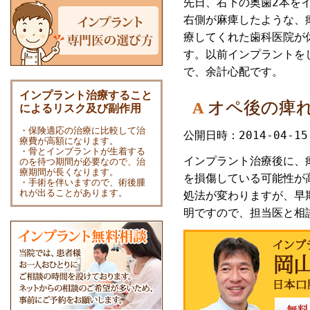
先日、右下の奥歯2本を
右側が麻痺したような、
療してくれた歯科医院が
す。以前インプラントを
で、余計心配です。
インプラント治療すること
オペ後の痺
A
によるリスク及び副作用
・保険適応の治療に比較して治
公開日時：2014-04-15
療費が高額になります。
・骨とインプラントが生着する
インプラント治療後に、
のを待つ期間が必要なので、治
療期間が長くなります。
を損傷している可能性が
・手術を伴いますので、術後腫
れが出ることがあります。
処法が変わりますが、早
明ですので、担当医と相