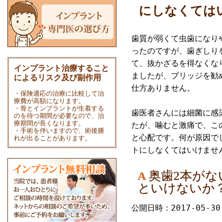
にしなくては
歯質が弱くて虫歯になり
ったのですが、歯ぎしり
て、抜かざるを得なくな
インプラント治療すること
ましたが、ブリッジを勧
によるリスク及び副作用
仕方ありません。
・保険適応の治療に比較して治
療費が高額になります。
・骨とインプラントが生着する
歯医者さんには細菌に感
のを待つ期間が必要なので、治
療期間が長くなります。
たが、噛むと激痛で、こ
・手術を伴いますので、術後腫
と心配です。何が原因で
れが出ることがあります。
トにしなくてはいけませ
奥歯2本が
A
といけないか
公開日時：2017-05-30