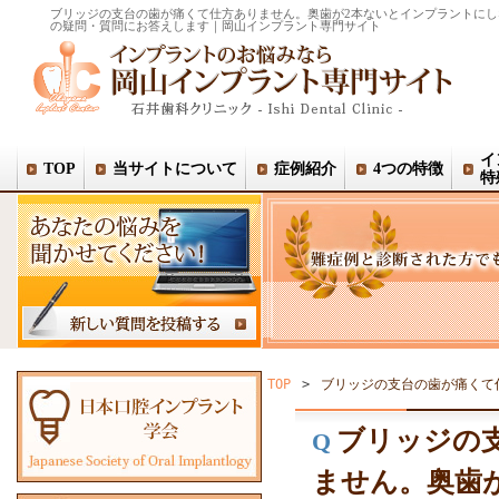
ブリッジの支台の歯が痛くて仕方ありません。奥歯が2本ないとインプラントに
の疑問・質問にお答えします｜岡山インプラント専門サイト
イ
TOP
当サイトについて
症例紹介
4つの特徴
特
TOP
>
ブリッジの支台の歯が痛くて
ブリッジの
Q
ません。奥歯